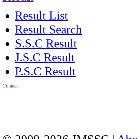
Result List
Result Search
S.S.C Result
J.S.C Result
P.S.C Result
Contact
Address: Jatra Mohan
Sen School & College
Baptist Mission Road,
Firingee Bazar, Kotwali,
Chattogram
Phone: 01309-104507